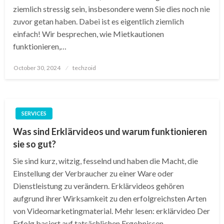
ziemlich stressig sein, insbesondere wenn Sie dies noch nie
zuvor getan haben. Dabei ist es eigentlich ziemlich
einfach! Wir besprechen, wie Mietkautionen
funktionieren,…
Posted
October 30, 2024
techzoid
on
SERVICES
Was sind Erklärvideos und warum funktionieren
sie so gut?
Sie sind kurz, witzig, fesselnd und haben die Macht, die
Einstellung der Verbraucher zu einer Ware oder
Dienstleistung zu verändern. Erklärvideos gehören
aufgrund ihrer Wirksamkeit zu den erfolgreichsten Arten
von Videomarketingmaterial. Mehr lesen: erklärvideo Der
Erfolg basiert auf tatsächlichen Ergebnissen….