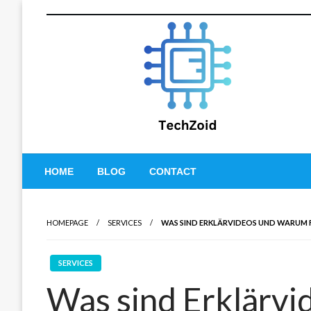
Skip
to
content
Tech Zoid
HOME
BLOG
CONTACT
HOMEPAGE
SERVICES
WAS SIND ERKLÄRVIDEOS UND WARUM F
SERVICES
Was sind Erklärv