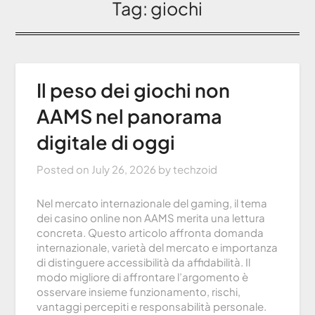
Tag:
giochi
Il peso dei giochi non
AAMS nel panorama
digitale di oggi
Posted on
July 26, 2026
by
techzoid
Nel mercato internazionale del gaming, il tema
dei casino online non AAMS merita una lettura
concreta. Questo articolo affronta domanda
internazionale, varietà del mercato e importanza
di distinguere accessibilità da affidabilità. Il
modo migliore di affrontare l’argomento è
osservare insieme funzionamento, rischi,
vantaggi percepiti e responsabilità personale.