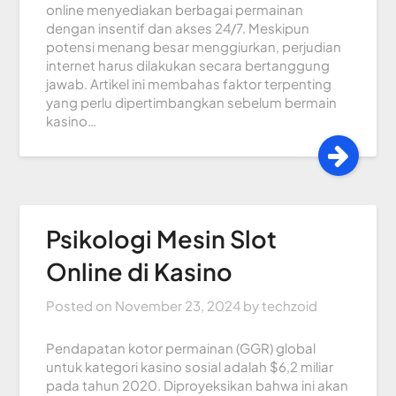
online menyediakan berbagai permainan
dengan insentif dan akses 24/7. Meskipun
potensi menang besar menggiurkan, perjudian
internet harus dilakukan secara bertanggung
jawab. Artikel ini membahas faktor terpenting
yang perlu dipertimbangkan sebelum bermain
kasino…
Psikologi Mesin Slot
Online di Kasino
Posted on
November 23, 2024
by
techzoid
Pendapatan kotor permainan (GGR) global
untuk kategori kasino sosial adalah $6,2 miliar
pada tahun 2020. Diproyeksikan bahwa ini akan