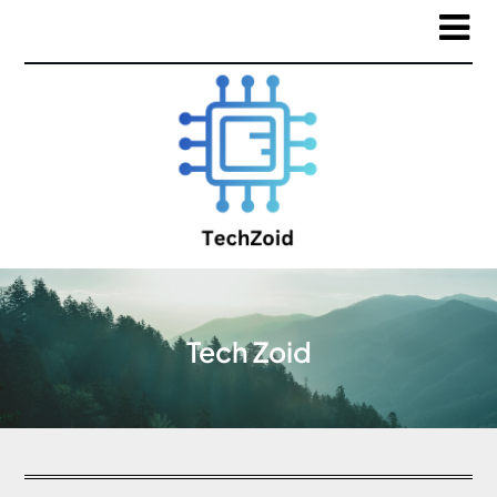
Tech Zoid