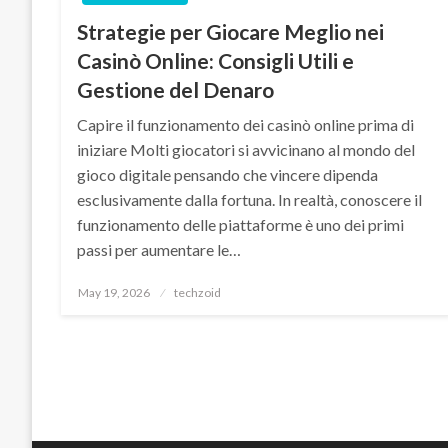
Strategie per Giocare Meglio nei
Casinò Online: Consigli Utili e
Gestione del Denaro
Capire il funzionamento dei casinò online prima di
iniziare Molti giocatori si avvicinano al mondo del
gioco digitale pensando che vincere dipenda
esclusivamente dalla fortuna. In realtà, conoscere il
funzionamento delle piattaforme è uno dei primi
passi per aumentare le…
Posted
May 19, 2026
techzoid
on