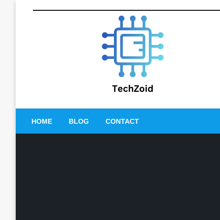
Skip
to
content
Tech Zoid
HOME
BLOG
CONTACT