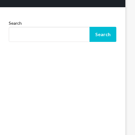
Search
Search