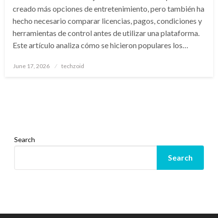
creado más opciones de entretenimiento, pero también ha
hecho necesario comparar licencias, pagos, condiciones y
herramientas de control antes de utilizar una plataforma.
Este artículo analiza cómo se hicieron populares los…
Posted
June 17, 2026
techzoid
on
Search
Search