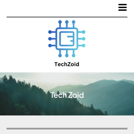
Tech Zoid