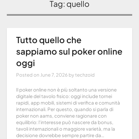
Tag:
quello
Tutto quello che
sappiamo sul poker online
oggi
Posted on
June 7, 2026
by
techzoid
Il poker online non è più soltanto una versione
digitale del tavolo fisico: oggi include tornei
rapidi, app mobili, sistemi di verifica e comunità
internazionali. Per questo, quando si parla di
poker non aams, conviene ragionare con
equilibrio: l'interesse può nascere da bonus,
tavoli internazionali o maggiore varietà, ma la
decisione dovrebbe sempre partire da…