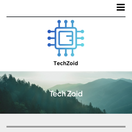
Tech Zoid