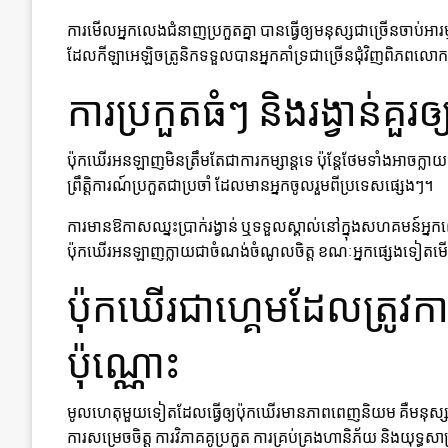
ការមើលអ្នកលេងជំនាញប្រកួតគ្នា បានធ្វើឲ្យមនុស្សជាច្រើនចាប់
ដែលកីឡាអេឡិចត្រូនិកទទួលបានអ្នកគាំទ្រជាច្រើនជុំវិញពិភពលោ
ការប្រកួតធំៗ និងរង្វាន់គួរ
ប៉ុកឃើរអនឡាញមិនត្រឹមតែជាការកម្សាន្តទេ ប៉ុន្តែថែមទាំងអាចក្លា
ព្រឹត្តិការណ៍ប្រកួតជាប្រចាំ ដែលមានអ្នកចូលរួមពីប្រទេសផ្សេងៗ។
ការមានឱកាសឈ្នះប្រាក់រង្វាន់ ឬទទួលស្គាល់នៅក្នុងសហគមន៍អ្នកលេ
ប៉ុកឃើរអនឡាញក្លាយជាចំណង់ចំណូលចិត្ត ខណៈអ្នកផ្សេងទៀតម
ប៉ុកឃើរជាហ្គេមដែលត្រូ
ប៉ុណ្ណោះ
មូលហេតុមួយទៀតដែលធ្វើឲ្យប៉ុកឃើរមានភាពពេញនិយម គឺមនុស្ស
ការសម្រេចចិត្ត ការវិភាគគូប្រកួត ការគ្រប់គ្រងហានិភ័យ និងយុទ្ធស