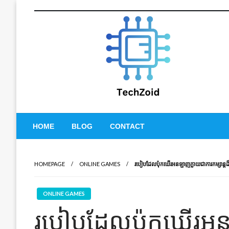
Skip
to
content
Tech Zoid
HOME
BLOG
CONTACT
HOMEPAGE
ONLINE GAMES
របៀបដែលប៉ុកឃើរអនឡាញក្លាយជាការកម្សាន្
ONLINE GAMES
របៀបដែលប៉ុកឃើរអន