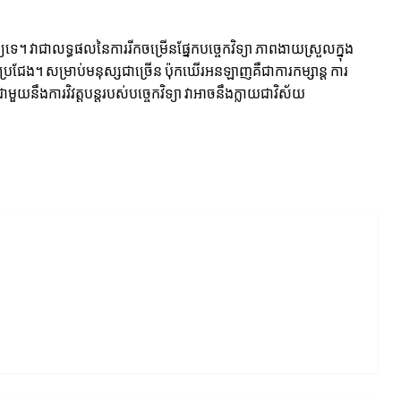
ជាលទ្ធផលនៃការរីកចម្រើនផ្នែកបច្ចេកវិទ្យា ភាពងាយស្រួលក្នុង
ប្រជែង។ សម្រាប់មនុស្សជាច្រើន ប៉ុកឃើរអនឡាញគឺជាការកម្សាន្ត ការ
ឹងការវិវត្តបន្តរបស់បច្ចេកវិទ្យា វាអាចនឹងក្លាយជាវិស័យ