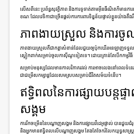
លើសពីនេះ ប្រព័ន្ធសុវត្ថិភាព និងការទូទាត់តាមអ៊ីនធឺណិតក៏មានការអ
ខណៈដែលវេទិកាជាច្រើនផ្តល់ការការពារទិន្នន័យផ្ទាល់ខ្លួនយ៉ាងតឹងរ
ភាពងាយស្រួល និងការចូល
ភាពងាយស្រួលគឺជាកត្តាសំខាន់ដែលជួយឲ្យប៉ុកឃើរអនឡាញទទួលប
ស្លៀកពាក់សម្រាប់ចូលកាស៊ីណូទៀតទេ។ ដោយគ្រាន់តែបើកកម្មវិធី
សម្រាប់មនុស្សដែលមានកាលវិភាគរវល់ ការអាចលេងនៅពេលទំនេរបន្ត
ជាជម្រើសកម្សាន្តដែលសមស្របសម្រាប់ជីវិតសម័យទំនើប។
ឥទ្ធិពលនៃការផ្សាយបន្តផ្ទាល់
សង្គម
ការរីកចម្រើននៃបណ្តាញសង្គម និងការផ្សាយវីដេអូផ្ទាល់ បានជួយ
និងអ្នកមានឥទ្ធិពលលើបណ្តាញសង្គម តែងតែចែករំលែកយុទ្ធសាស្ត្