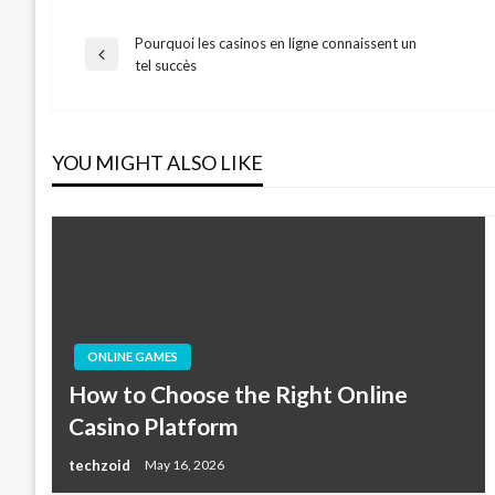
Pourquoi les casinos en ligne connaissent un
Post
Previous
tel succès
Post
navigation
YOU MIGHT ALSO LIKE
ONLINE GAMES
How to Choose the Right Online
Casino Platform
techzoid
May 16, 2026