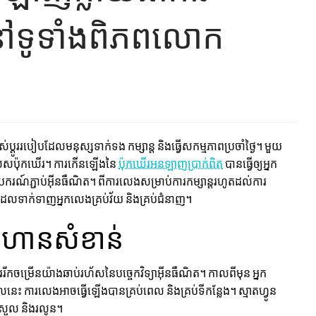
នៅទូទាំងពិភពលោក
ប្តូររបៀបដែលមនុស្សទាក់ទង កម្សាន្ត និងធ្វើសកម្មភាពប្រចាំថ្ងៃ។ មួយ
ិសេសប៉ុកឃើរ។ ការកើនឡើងនៃ
ប៉ុកឃើរអនឡាញប្រាក់ពិត
បានធ្វើឲ្យអ្នក
បករណ៍ភ្ជាប់អ៊ីនធឺណិត។ ពីការលេងសម្រាប់ការកម្សាន្តរហូតដល់ការ
ដែលទាក់ទាញអ្នកលេងគ្រប់វ័យ និងគ្រប់ជំនាញ។
ាជំហានសំខាន់
កចម្រើនយ៉ាងឆាប់រហ័សនៃបច្ចេកវិទ្យាអ៊ីនធឺណិត។ កាលពីមុន អ្នក
តែពេលនេះ ការលេងអាចធ្វើឡើងបានគ្រប់ពេល និងគ្រប់ទីកន្លែង។ ស្មាតហ្វូន
យស្រួល និងរលូន។