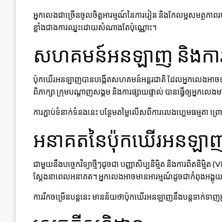
អ្នកលេងជាច្រើនចូលចិត្តអារម្មណ៍នៃការរៀន និងកែលម្អសមត្ថភាពរបស
ខ្លាំងជាងការឈ្នះដោយសំណាងតែប៉ុណ្ណោះ។
សហគមន៍អនឡាញ និងការបង
ប៉ុកឃើរអនឡាញបានបង្កើតសហគមន៍អន្តរជាតិ ដែលអ្នកលេងអាចទា
ពិភាក្សា ក្រុមបណ្តាញសង្គម និងការផ្សាយផ្ទាល់ បានធ្វើឲ្យអ្នក
ការភ្ជាប់ទំនាក់ទំនងនេះ បន្ថែមតម្លៃលើសពីការលេងហ្គេមធម្មតា ព្
អនាគតនៃប៉ុកឃើរអនឡា
ជាមួយនឹងបច្ចេកវិទ្យាថ្មីៗដូចជា បញ្ញាសិប្បនិម្មិត និងការពិតនិម
ស្តែងនាពេលអនាគត។ អ្នកលេងអាចមានអារម្មណ៍ដូចជាកំពុងអង្គុយ
ការរីកចម្រើនបន្តនេះ មានន័យថាប៉ុកឃើរអនឡាញនឹងបន្តទាក់ទាញអ្នក