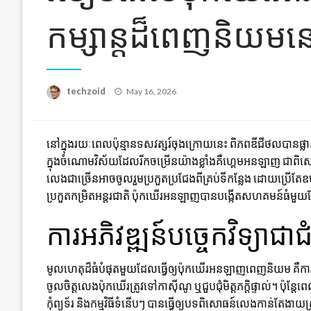
កម្សាន្តដ៏ពេញនិយម
Posted
techzoid
May 16, 2026
on
នៅក្នុងរយៈពេលប៉ុន្មានទសវត្សរ៍ចុងក្រោយនេះ ពិភពឌីជីថលបានផ្លាស់
ក្នុងចំណោមវិស័យដែលរីកចម្រើនយ៉ាងខ្លាំងគឺហ្គេមអនឡាញ ជាព
លេងជាច្រើនអាចចូលរួមប្រកួតប្រជែងពីគ្រប់ទីកន្លែង ដោយប្រើតែឧ
ប្រកួតកម្រិតអន្តរជាតិ ប៉ុកឃើរអនឡាញបានបង្កើតសហគមន៍ធំមួយ
ការអភិវឌ្ឍន៍បច្ចេកវិទ្យាជ
មូលហេតុដ៏ធំបំផុតមួយដែលធ្វើឲ្យប៉ុកឃើរអនឡាញពេញនិយម គឺការរី
ចូលចិត្តលេងប៉ុកឃើរត្រូវទៅកាស៊ីណូ ឬជួបជុំមិត្តភក្តិផ្ទាល់។ ប៉ុន្
កុំព្យូទ័រ និងកម្មវិធីទំនើបៗ បានធ្វើឲ្យបទពិសោធន៍លេងកាន់តែងា