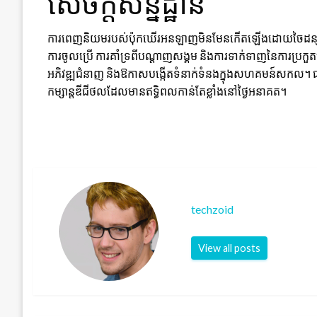
សេចក្តីសន្និដ្ឋាន
ការពេញនិយមរបស់ប៉ុកឃើរអនឡាញមិនមែនកើតឡើងដោយចៃដន្យទេ។ វា
ការចូលប្រើ ការគាំទ្រពីបណ្តាញសង្គម និងការទាក់ទាញនៃការប្រកួត
អភិវឌ្ឍជំនាញ និងឱកាសបង្កើតទំនាក់ទំនងក្នុងសហគមន៍សកល។ ជាមួយន
កម្សាន្តឌីជីថលដែលមានឥទ្ធិពលកាន់តែខ្លាំងនៅថ្ងៃអនាគត។
techzoid
View all posts