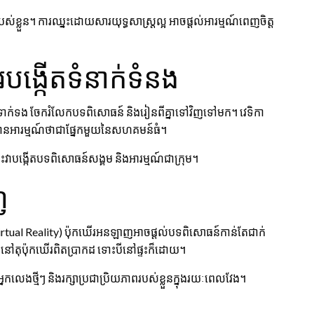
់ខ្លួន។ ការឈ្នះដោយសារយុទ្ធសាស្ត្រល្អ អាចផ្តល់អារម្មណ៍ពេញចិត្ត
្កើតទំនាក់ទំនង
ក់ទង ចែករំលែកបទពិសោធន៍ និងរៀនពីគ្នាទៅវិញទៅមក។ វេទិកា
លេងមានអារម្មណ៍ថាជាផ្នែកមួយនៃសហគមន៍ធំ។
រោះវាបង្កើតបទពិសោធន៍សង្គម និងអារម្មណ៍ជាក្រុម។
ញ
្មិត (Virtual Reality) ប៉ុកឃើរអនឡាញអាចផ្តល់បទពិសោធន៍កាន់តែជាក់
នៅតុប៉ុកឃើរពិតប្រាកដ ទោះបីនៅផ្ទះក៏ដោយ។
លេងថ្មីៗ និងរក្សាប្រជាប្រិយភាពរបស់ខ្លួនក្នុងរយៈពេលវែង។