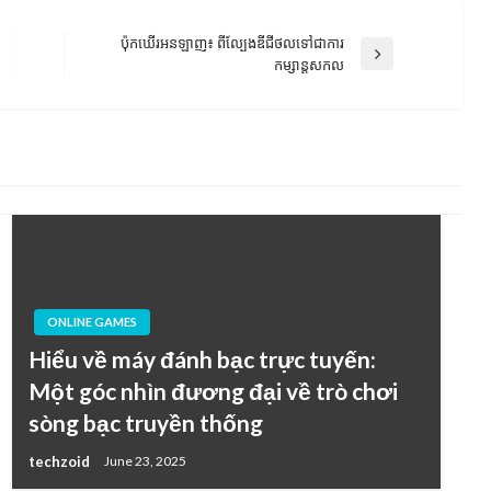
ប៉ុកឃើរអនឡាញ៖ ពីល្បែងឌីជីថលទៅជាការ
Next
កម្សាន្តសកល
Post
ONLINE GAMES
Hiểu về máy đánh bạc trực tuyến:
Một góc nhìn đương đại về trò chơi
sòng bạc truyền thống
techzoid
June 23, 2025