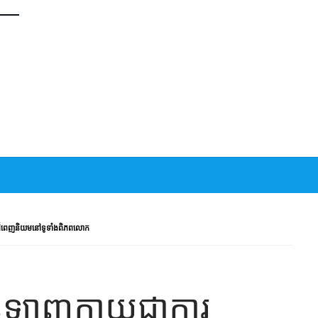
តដ៏ពេញនិយមនៅទូទាំងពិភពលោក
ឡាញក្លាយជាការ