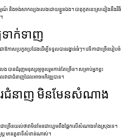
អារម្មណ៍ និងចង់សាកល្បងលេងដោយខ្លួនឯង។ បាតុភូតនេះស្រដៀងនឹងវិធី
ក។
ឲ្យទាក់ទាញ
យជាឱកាសប្រកួតប្រជែងដើម្បីទទួលបានរង្វាន់ធំៗ។ វេទិកាជាច្រើនរៀបចំ
ង បានជំរុញមនុស្សឲ្យចូលរួមកាន់តែច្រើន។ សម្រាប់អ្នកខ្លះ
ើលវាជាជំនាញដែលអាចអភិវឌ្ឍបាន។
វការជំនាញ មិនមែនសំណាង
ជាច្រើនយល់ថាវាមិនមែនជាហ្គេមពឹងផ្អែកលើសំណាងទាំងស្រុងទេ។
ាស្ត្រ មានតួនាទីសំខាន់ណាស់។