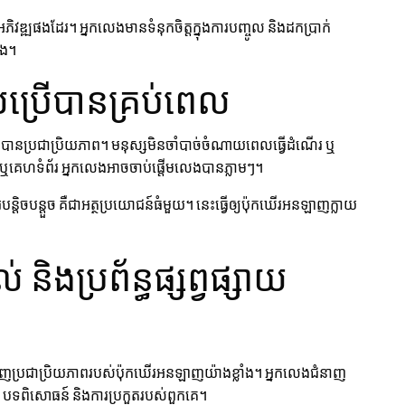
ភិវឌ្ឍផងដែរ។ អ្នកលេងមានទំនុកចិត្តក្នុងការបញ្ចូល និងដកប្រាក់
ឹង។
ប្រើបានគ្រប់ពេល
ានប្រជាប្រិយភាព។ មនុស្សមិនចាំបាច់ចំណាយពេលធ្វើដំណើរ ឬ
 ឬគេហទំព័រ អ្នកលេងអាចចាប់ផ្តើមលេងបានភ្លាមៗ។
ិចបន្តួច គឺជាអត្ថប្រយោជន៍ធំមួយ។ នេះធ្វើឲ្យប៉ុកឃើរអនឡាញក្លាយ
 និងប្រព័ន្ធផ្សព្វផ្សាយ
ជំរុញប្រជាប្រិយភាពរបស់ប៉ុកឃើរអនឡាញយ៉ាងខ្លាំង។ អ្នកលេងជំនាញ
រ បទពិសោធន៍ និងការប្រកួតរបស់ពួកគេ។