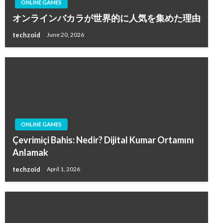
ONLINE GAMES
オンラインバカラが世界的に人気を集めた理由
techzoid
June 20, 2026
ONLINE GAMES
Çevrimiçi Bahis: Nedir? Dijital Kumar Ortamını
Anlamak
techzoid
April 1, 2026