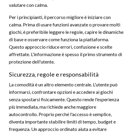
valutare con calma.
Per i principianti, il percorso migliore è iniziare con
calma. Prima di usare funzioni avanzate o provare molti
giochi, è preferibile leggere le regole, capire le dinamiche
di base e osservare come funziona la piattaforma.
Questo approccio riduce errori, confusione e scelte
affrettate. L'informazione è spesso il primo strumento di
protezione dell'utente.
Sicurezza, regole e responsabilità
La comodità è un altro elemento centrale. L'utente può
informarsi, confrontare opzioni e accedere ai giochi
senza spostarsi fisicamente. Questo rende l'esperienza
più immediata, ma richiede anche maggiore
autocontrollo. Proprio perché l'accesso è semplice,
diventa importante stabilire limiti di tempo, budget e
frequenza. Un approccio ordinato aiuta a evitare