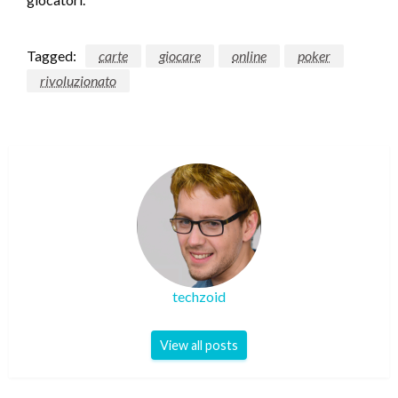
Tagged:
carte
giocare
online
poker
rivoluzionato
techzoid
View all posts