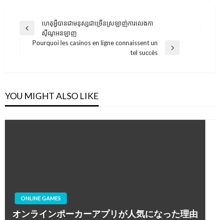
Post
ហេតុអ្វីបានជាមនុស្សជាច្រើនស្រឡាញ់ការលេងកា
Previous
ស៊ីណូអនឡាញ
navigation
Post
Pourquoi les casinos en ligne connaissent un
Next
tel succès
Post
YOU MIGHT ALSO LIKE
ONLINE GAMES
オンラインポーカーアプリが人気になった理由