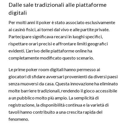
Dalle sale tradizionali alle piattaforme
digitali
Per molti anni il poker è stato associato esclusivamente
ai casinò fisici, ai tornei dal vivo e alle partite private.
Partecipare significava recarsi in luoghi specifici,
rispettare orari precisi e affrontare limiti geografici
evidenti. L’arrivo delle piattaforme online ha
completamente modificato questo scenario.
Le prime poker room digitali hanno permesso ai
giocatori di sfidare avversari provenienti da diversi paesi
senza muoversi da casa. Questa innovazione ha eliminato
molte barriere tradizionali, rendendo il gioco accessibile
a un pubblico molto più ampio. La semplicità di
registrazione, la disponibilità continua e la varietà di
tavoli hanno contribuito a una crescita rapida del
fenomeno.