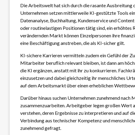
Die Arbeitswelt hat sich durch die rasante Ausbreitung 
Unternehmen setzen mittlerweile KI-gestützte Tools ein
Datenanalyse, Buchhaltung, Kundenservice und Content-Er
oder routinelastigen Positionen tätig sind, ein erhöhtes R
verändernden Markt können Einzelpersonen ihre finanzie
eine Beschäftigung anstreben, die als KI-sicher gilt.
KI-sichere Karrieren vermitteln zudem ein Gefühl der Zu
Mitarbeiter beruflich relevant bleiben, ist dann am höc
die KI ergänzen, anstatt mit ihr zu konkurrieren. Fachkräf
einzusetzen und dabei gleichzeitig ihr menschliches Urt
auf dem Arbeitsmarkt über einen erheblichen Wettbewe
Darüber hinaus suchen Unternehmen zunehmend nach Mita
zusammenzuarbeiten. Arbeitgeber legen großen Wert au
verstehen, deren Ergebnisse zu interpretieren und auf d
Verbindung aus technischer Kompetenz und menschliche
zunehmend gefragt.