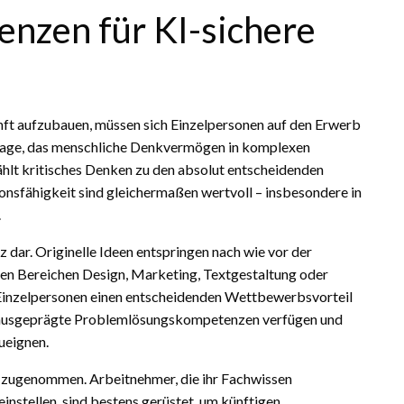
enzen für KI-sichere
unft aufzubauen, müssen sich Einzelpersonen auf den Erwerb
er Lage, das menschliche Denkvermögen in komplexen
ählt kritisches Denken zu den absolut entscheidenden
sfähigkeit sind gleichermaßen wertvoll – insbesondere in
.
 dar. Originelle Ideen entspringen nach wie vor der
 den Bereichen Design, Marketing, Textgestaltung oder
Einzelpersonen einen entscheidenden Wettbewerbsvorteil
r ausgeprägte Problemlösungskompetenzen verfügen und
ueignen.
t zugenommen. Arbeitnehmer, die ihr Fachwissen
einstellen, sind bestens gerüstet, um künftigen