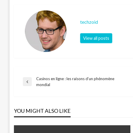
techzoid
View all posts
Casinos en ligne : les raisons d’un phénomène
Post
Previous
mondial
Post
navigation
YOU MIGHT ALSO LIKE