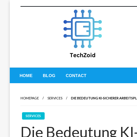
Skip
to
content
Tech Zoid
HOME
BLOG
CONTACT
HOMEPAGE
SERVICES
DIE BEDEUTUNG KI-SICHERER ARBEITSPL
SERVICES
Die Bedeutung KI-