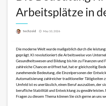
Arbeitsplätze in d
Posted
techzoid
May 10, 2026
on
Die moderne Welt wurde maßgeblich durch die leistungss
geprägt. KI revolutioniert die Arbeitsweise von Untern
Gesundheitswesen und Bildung bis hin zu Finanzen und F
zahlreiche Chancen eröffnet hat, hat er gleichzeitig Bed
zunehmende Bedeutung, die Einzelpersonen der Entwicklu
Automatisierung zahlreicher traditioneller Tätigkeiten 
Umfeld ist es unerlässlich, einen Beruf auszuüben, der si
berufliche Stabilität und Entwicklung zu gewährleisten
Fragen zu diesem Thema können Sie sich gerne an uns w