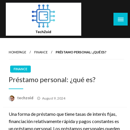
Skip
to
content
Tech Zoid
HOMEPAGE
FINANCE
PRÉSTAMO PERSONAL: ¿QUÉ ES?
FINANCE
Préstamo personal: ¿qué es?
Posted
techzoid
August 9, 2024
on
Una forma de préstamo que tiene tasas de interés fijas,
financiación relativamente rápida y pagos constantes es
un préstamo personal. Los préstamos personales pueden