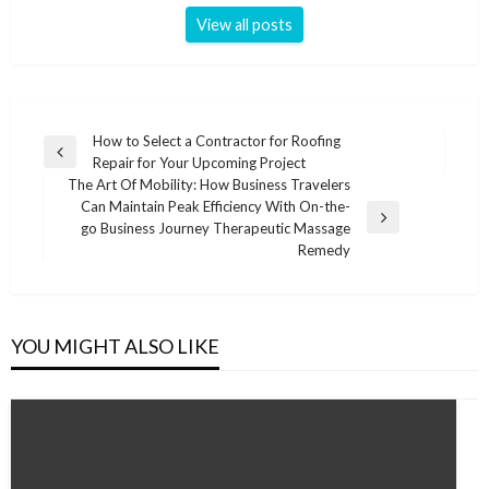
View all posts
Post
How to Select a Contractor for Roofing
Previous
Repair for Your Upcoming Project
navigation
Post
The Art Of Mobility: How Business Travelers
Can Maintain Peak Efficiency With On-the-
Next
go Business Journey Therapeutic Massage
Post
Remedy
YOU MIGHT ALSO LIKE