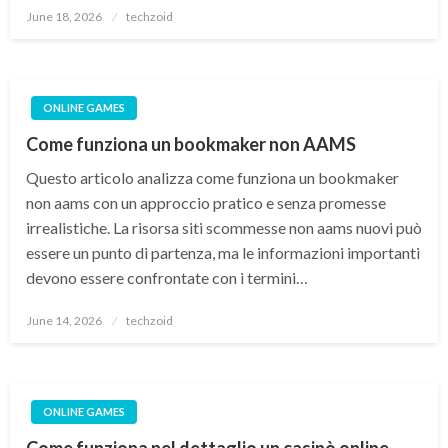
Posted
June 18, 2026
techzoid
on
ONLINE GAMES
Come funziona un bookmaker non AAMS
Questo articolo analizza come funziona un bookmaker
non aams con un approccio pratico e senza promesse
irrealistiche. La risorsa siti scommesse non aams nuovi può
essere un punto di partenza, ma le informazioni importanti
devono essere confrontate con i termini…
Posted
June 14, 2026
techzoid
on
ONLINE GAMES
Come funziona nel dettaglio un casinò online