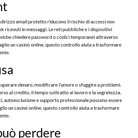
nt
dirizzo email protetto riducono il rischio di accessi non
nk ricevuti in messaggi. Le reti pubbliche e i dispositivi
vrebbe chiedere password o codici temporanei attraverso
glio un casinò online, questo controllo aiuta a trasformare
ente.
usa
cuperare denaro, modificare l’umore o sfuggire a problemi.
orso al credito, il tempo sottratto al lavoro e la segretezza.
miti, autoesclusione e supporto professionale possono essere
lio un casinò online, questo controllo aiuta a trasformare
ente.
può perdere