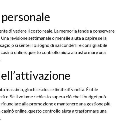
o personale
ente di vedere il costo reale. La memoria tende a conservare
. Una revisione settimanale o mensile aiuta a capire se la
gio o si sente il bisogno di nasconderli, è consigliabile
 casinò online, questo controllo aiuta a trasformare una
.
ell’attivazione
a massima, giochi esclusi e limite di vincita. È utile
erire. Se il volume richiesto supera ciò che il budget può
re rinunciare alla promozione e mantenere una gestione più
 casinò online, questo controllo aiuta a trasformare una
.