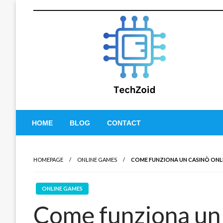
Skip
to
content
Tech Zoid
HOME
BLOG
CONTACT
HOMEPAGE
ONLINE GAMES
COME FUNZIONA UN CASINÒ ONLI
ONLINE GAMES
Come funziona un 