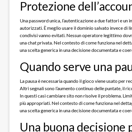
Protezione dell’accou
Una password unica, l’autenticazione a due fattori e un in
autorizzati. È meglio usare il dominio salvato invece di li
condivisi vanno evitati. Nessun operatore legittimo do
una chat privata. Nel contesto di come funziona nel detta
una scelta generica in una decisione documentata e coer
Quando serve una pa
La pausa è necessaria quando il gioco viene usato per re
Altri segnali sono l’aumento continuo delle puntate, il ric
In questi casi cambiare sito non risolve il problema. Li
più appropriati. Nel contesto di come funziona nel dettag
una scelta generica in una decisione documentata e coer
Una buona decisione 