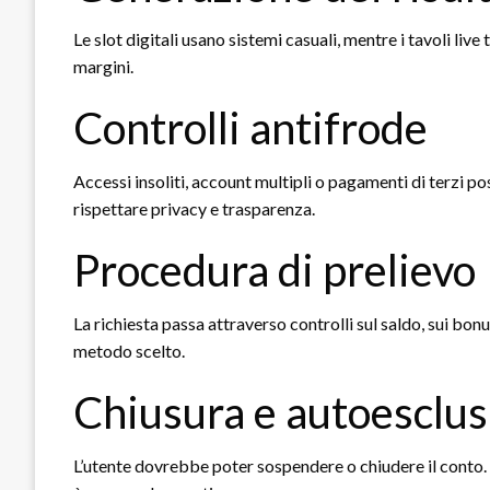
Le slot digitali usano sistemi casuali, mentre i tavoli live
margini.
Controlli antifrode
Accessi insoliti, account multipli o pagamenti di terzi 
rispettare privacy e trasparenza.
Procedura di prelievo
La richiesta passa attraverso controlli sul saldo, sui bonu
metodo scelto.
Chiusura e autoesclu
L’utente dovrebbe poter sospendere o chiudere il conto.