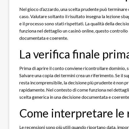
Nel gioco d’azzardo, una scelta prudente può terminare 
caso. Valutare soltanto il risultato insegna la lezione sbag
e il processo sono stati rispettati. La qualità della deci
funziona nel dettaglio un casinò online, questo controllo
documentata e coerente.
La verifica finale prim
Prima di aprire il conto conviene ricontrollare dominio, s
Salvare una copia dei termini crea un riferimento. Se il
resta incomprensibile, la decisione più prudente è non pr
rapidamente. Nel contesto di come funziona nel dettaglio
scelta generica in una decisione documentata e coerente
Come interpretare le 
Le recensioni sono più utili quando riportano data, impo