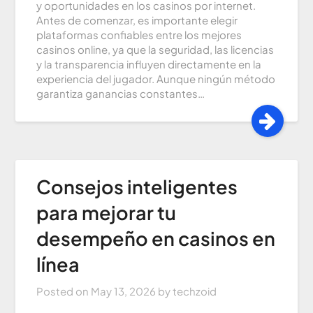
y oportunidades en los casinos por internet.
Antes de comenzar, es importante elegir
plataformas confiables entre los mejores
casinos online, ya que la seguridad, las licencias
y la transparencia influyen directamente en la
experiencia del jugador. Aunque ningún método
garantiza ganancias constantes…
Consejos inteligentes
para mejorar tu
desempeño en casinos en
línea
Posted on
May 13, 2026
by
techzoid