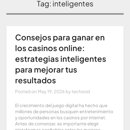
Tag:
inteligentes
Consejos para ganar en
los casinos online:
estrategias inteligentes
para mejorar tus
resultados
Posted on
May 19, 2026
by
techzoid
El crecimiento del juego digital ha hecho que
millones de personas busquen entretenimiento
y oportunidades en los casinos por internet.
Antes de comenzar, es importante elegir
plataformas confiables entre los mejores