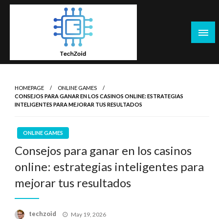
Skip
to
content
Tech Zoid
HOMEPAGE
ONLINE GAMES
CONSEJOS PARA GANAR EN LOS CASINOS ONLINE: ESTRATEGIAS
INTELIGENTES PARA MEJORAR TUS RESULTADOS
ONLINE GAMES
Consejos para ganar en los casinos
online: estrategias inteligentes para
mejorar tus resultados
Posted
techzoid
May 19, 2026