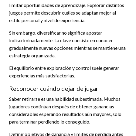
limitar oportunidades de aprendizaje. Explorar distintos
juegos permite descubrir cuáles se adaptan mejor al
estilo personal y nivel de experiencia.
Sin embargo, diversificar no significa apostar
indiscriminadamente. La clave consiste en conocer
gradualmente nuevas opciones mientras se mantiene una
estrategia organizada.
El equilibrio entre exploración y control suele generar
experiencias más satisfactorias.
Reconocer cuándo dejar de jugar
Saber retirarse es una habilidad subestimada. Muchos
jugadores continúan después de obtener ganancias
considerables esperando resultados aún mayores, solo
para terminar perdiendo lo conseguido.
Definir objetivos de ganancia y límites de pérdida antes