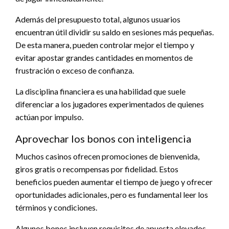
Además del presupuesto total, algunos usuarios
encuentran útil dividir su saldo en sesiones más pequeñas.
De esta manera, pueden controlar mejor el tiempo y
evitar apostar grandes cantidades en momentos de
frustración o exceso de confianza.
La disciplina financiera es una habilidad que suele
diferenciar a los jugadores experimentados de quienes
actúan por impulso.
Aprovechar los bonos con inteligencia
Muchos casinos ofrecen promociones de bienvenida,
giros gratis o recompensas por fidelidad. Estos
beneficios pueden aumentar el tiempo de juego y ofrecer
oportunidades adicionales, pero es fundamental leer los
términos y condiciones.
Algunos bonos incluyen requisitos de apuesta elevados,