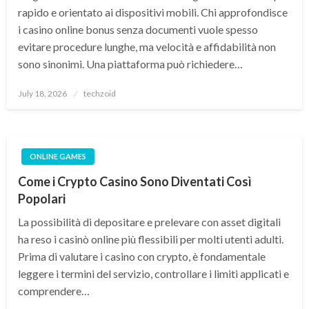
rapido e orientato ai dispositivi mobili. Chi approfondisce
i casino online bonus senza documenti vuole spesso
evitare procedure lunghe, ma velocità e affidabilità non
sono sinonimi. Una piattaforma può richiedere…
Posted
July 18, 2026
techzoid
on
ONLINE GAMES
Come i Crypto Casino Sono Diventati Così
Popolari
La possibilità di depositare e prelevare con asset digitali
ha reso i casinò online più flessibili per molti utenti adulti.
Prima di valutare i casino con crypto, è fondamentale
leggere i termini del servizio, controllare i limiti applicati e
comprendere…