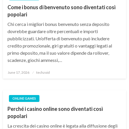
Come i bonus di benvenuto sono diventati così
popolari
Chi cerca i migliori bonus benvenuto senza deposito
dovrebbe guardare oltre percentuali e importi
pubblicizzati. Un’offerta di benvenuto può includere
credito promozionale, giri gratuiti o vantaggi legati al
primo deposito, ma il suo valore dipende da rollover,
scadenze, giochi ammessi,…
Posted
June 17, 2026
techzoid
on
ONLINE GAMES
Perché i casino online sono diventati così
popolari
La crescita dei casino online è legata alla diffusione degli