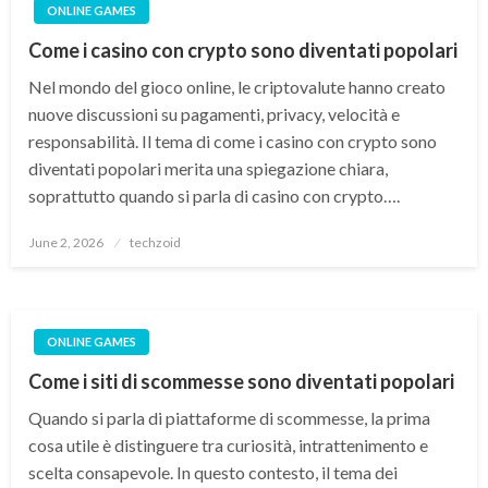
ONLINE GAMES
Come i casino con crypto sono diventati popolari
Nel mondo del gioco online, le criptovalute hanno creato
nuove discussioni su pagamenti, privacy, velocità e
responsabilità. Il tema di come i casino con crypto sono
diventati popolari merita una spiegazione chiara,
soprattutto quando si parla di casino con crypto….
Posted
June 2, 2026
techzoid
on
ONLINE GAMES
Come i siti di scommesse sono diventati popolari
Quando si parla di piattaforme di scommesse, la prima
cosa utile è distinguere tra curiosità, intrattenimento e
scelta consapevole. In questo contesto, il tema dei