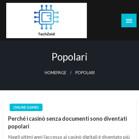
Skip
to
content
Tech Zoid
Popolari
HOMEPAGE
POPOLARI
ONLINE GAMES
Perché i casinò senza documenti sono diventati
popolari
Negli ultimi anni l’accesso ai casinò digitali è diventato più