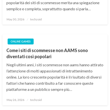
popolarità dei siti di scommesse merita una spiegazione
semplice e completa, soprattutto quando si parla…
Posted
May 30, 2026
techzoid
on
ONLINE GAMES
Come i siti di scommesse non AAMS sono
diventati così popolari
Negli ultimi anni, i siti scommesse non aams hanno attirato
l’attenzione di molti appassionati di intrattenimento
online. La loro crescente popolarità è il risultato di diversi
fattori che hanno contribuito a far conoscere queste
piattaforme a un pubblico sempre più…
Posted
May 26, 2026
techzoid
on