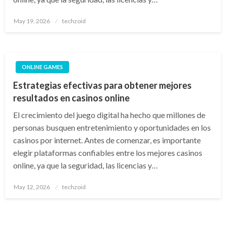
Posted
May 19, 2026
techzoid
on
ONLINE GAMES
Estrategias efectivas para obtener mejores
resultados en casinos online
El crecimiento del juego digital ha hecho que millones de
personas busquen entretenimiento y oportunidades en los
casinos por internet. Antes de comenzar, es importante
elegir plataformas confiables entre los mejores casinos
online, ya que la seguridad, las licencias y…
Posted
May 12, 2026
techzoid
on