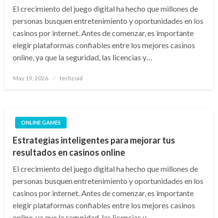
El crecimiento del juego digital ha hecho que millones de
personas busquen entretenimiento y oportunidades en los
casinos por internet. Antes de comenzar, es importante
elegir plataformas confiables entre los mejores casinos
online, ya que la seguridad, las licencias y…
Posted
May 19, 2026
techzoid
on
ONLINE GAMES
Estrategias inteligentes para mejorar tus
resultados en casinos online
El crecimiento del juego digital ha hecho que millones de
personas busquen entretenimiento y oportunidades en los
casinos por internet. Antes de comenzar, es importante
elegir plataformas confiables entre los mejores casinos
online, ya que la seguridad, las licencias y…