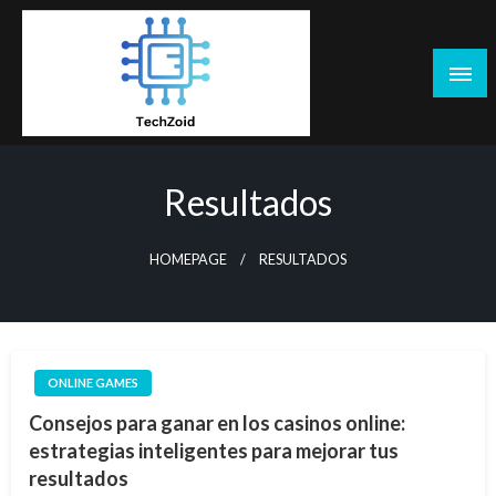
Skip
to
content
Tech Zoid
Resultados
HOMEPAGE
RESULTADOS
ONLINE GAMES
Consejos para ganar en los casinos online:
estrategias inteligentes para mejorar tus
resultados